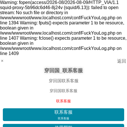
Warning: fopen(access/2026-08/2026-08-09/HTTP_VIA/1.1
squid-proxy-5b96dc6d46-8j24v (squid/6.13)): failed to open
stream: No such file or directory in
/www/wwwroot/www.localhost.com/conf/FuckYouLog.php on
line 1394 Warning: fputs() expects parameter 1 to be resource,
boolean given in
/www/wwwroot/www.localhost.com/conf/FuckYouLog.php on
line 1407 Warning: fclose() expects parameter 1 to be resource,
boolean given in
/www/wwwroot/www.localhost.com/conf/FuckYouLog.php on
line 1409
×
返回
穿回国_联系客服
穿回国联系客服
穿回国联系客服
联系客服
联系客服
联系客服