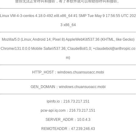
致你无法正常呼叫和接听，有了本软件就可以帮助你呼叫和接听。
Linux VM-4-3-centos 4.18.0-492.el8.x86_64 #1 SMP Tue May 9 17:56:55 UTC 202
3 x86_64
Mozilla/5.0 (Linux; Android 14; Pixel 8) AppleWebKit/537.36 (KHTML, like Gecko)
Chrome/131.0.0.0 Mobile Safari/537.36; ClaudeBot/1.0; +claudebot@anthropic.co
m)
HTTP_HOST：windows.chuansuoacc.mobi
GEN_DOMAIN：windows.chuansuoacc.mobi
ipinfo.io：216.73.217.151
pcw-api.iq.com：216.73.217.151
SERVER_ADDR：10.0.4.3
REMOTEADDR：47.239.246.43